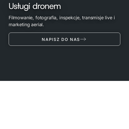
Usługi dronem
Filmowanie, fotografia, inspekcje, transmisje live i
marketing aerial.
NAPISZ DO NAS
Profesjonalne ujęcia z powietrza dla firm,
instytucji i produkcji wideo.
Realizujemy zlecenia w całej Polsce — od briefu i planu
lotu ULC po gotowy materiał 8K, FPV lub transmisję na
żywo. Poniżej platformy, proces współpracy i pełna