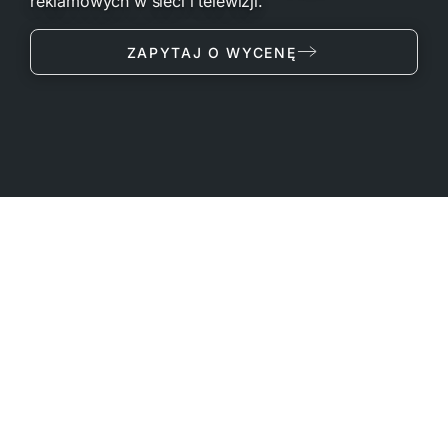
reklamowych w sieci i telewizji.
ZAPYTAJ O WYCENĘ
Ujęcia 8K do spotów reklamowych, rolek social
media i kampanii wizerunkowych marek.
Pracujemy z agencją kreatywną lub bezpośrednio z
klientem — realizujemy board, dbamy o brand safety i
prawa do wizerunku w tle. FPV dla dynamicznych
momentów, klasyczny dron dla hero shot.
Materiał pod TV i digital