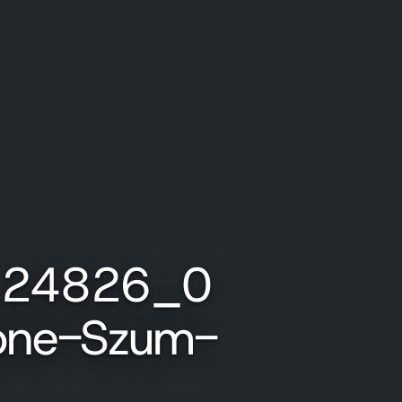
124826_0
one-Szum-