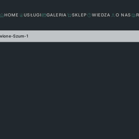
HOME
USŁUGI
GALERIA
SKLEP
WIEDZA
O NAS
wione-Szum-1