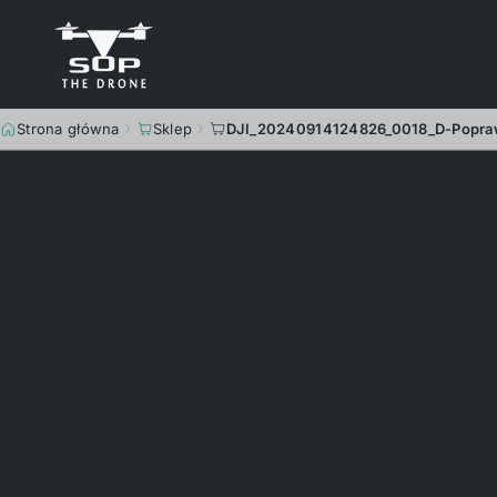
Strona główna
Sklep
DJI_20240914124826_0018_D-Popra