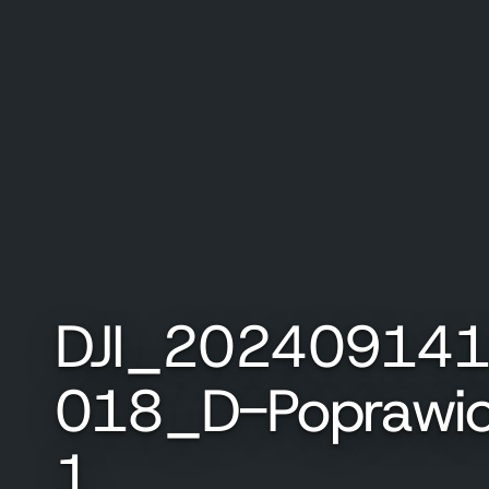
DJI_20240914
018_D-Poprawi
1