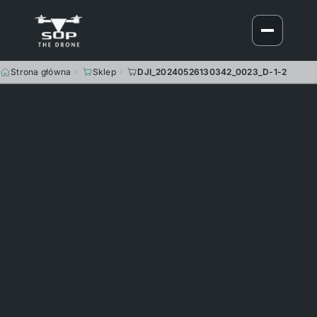
Strona główna
Sklep
DJI_20240526130342_0023_D-1-2