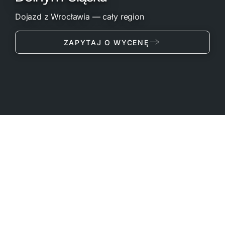
Dojazd z Wrocławia — cały region
ZAPYTAJ O WYCENĘ
Realizujemy zlecenia foto-wideo z drona na
całym Dolnym Śląsku — od Wrocławia po
Karkonosze i Sudety. Jeden zespół, spójny
standard 8K/FPV, weryfikacja stref ULC przed
każdym lotem.
Promocja regionów turystycznych, dokumentacja
inwestycji przemysłowych, eventy i kampanie miejskie